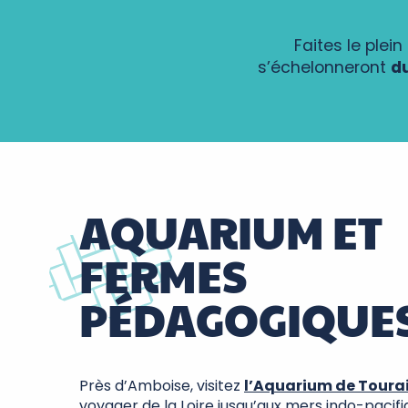
Faites le plei
s’échelonneront
du
AQUARIUM ET
FERMES
PÉDAGOGIQUE
Près d’Amboise, visitez
l’Aquarium de Toura
voyager de la Loire jusqu’aux mers indo-pacifi