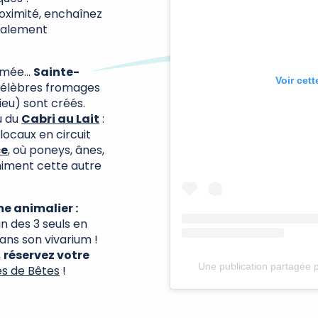
oximité, enchaînez
galement
ommée…
Sainte-
Voir cet
 célèbres fromages
ieu) sont créés.
 du
Cabri au Lait
:
 locaux en circuit
ce
, où poneys, ânes,
animent cette autre
e animalier :
’un des 3 seuls en
ans son vivarium !
,
réservez votre
Une publication partagée p
es de Bêtes
!