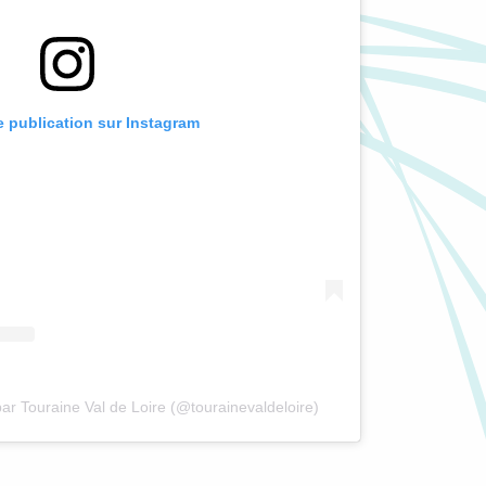
te publication sur Instagram
ar Touraine Val de Loire (@tourainevaldeloire)