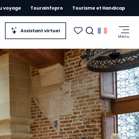
du voyage
Tourainfopro
Tourisme et Handicap
Assistant virtuel
Menu
Recherche
Voir les favoris