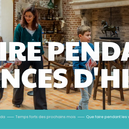
IRE PEND
NCES D'HI
nda
Temps forts des prochains mois
Que faire pendant les 