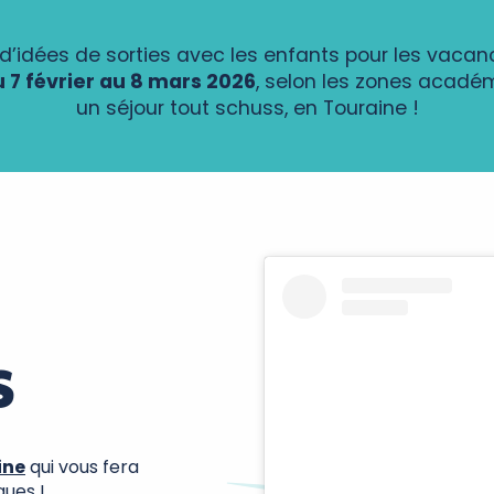
n d’idées de sorties avec les enfants pour les vacanc
 7 février au 8 mars 2026
, selon les zones académ
un séjour tout schuss, en Touraine !
S
ine
qui vous fera
ques !