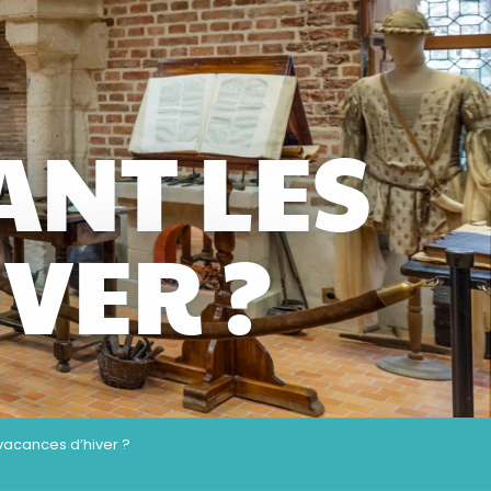
ANT LES
VER ?
vacances d’hiver ?