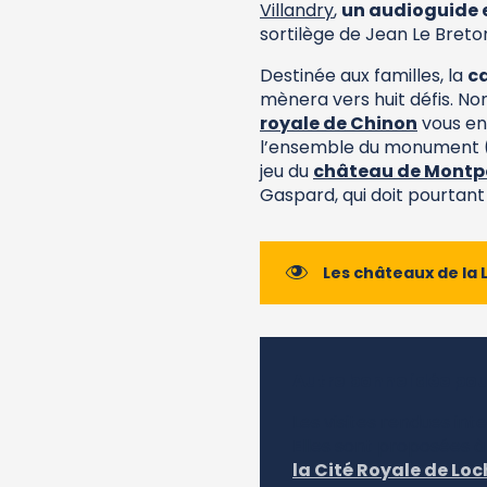
Villandry
,
un audioguide e
sortilège de Jean Le Breton
Destinée aux familles, la
ca
mènera vers huit défis. Non 
royale de Chinon
vous en
l’ensemble du monument (a
jeu du
château de Mont
Gaspard, qui doit pourtant
Les châteaux de la 
Autre bonne idée pou
Les visites rendues inte
Elles sont proposées à
la Cité Royale de Lo