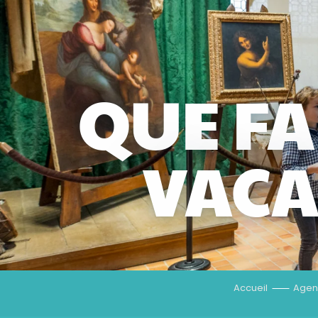
QUE FA
VACA
Accueil
Age