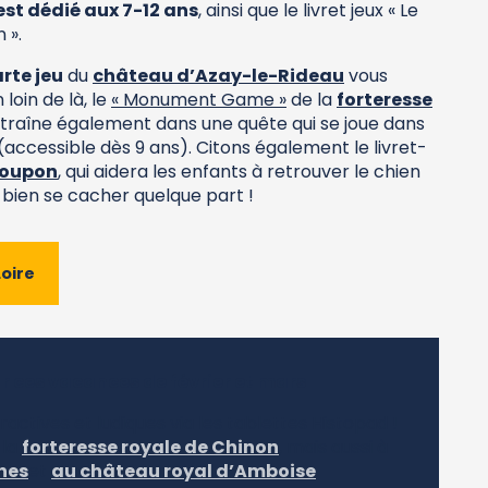
st dédié aux 7-12 ans
, ainsi que le livret jeux « Le
 ».
rte jeu
du
château d’Azay-le-Rideau
vous
loin de là, le
« Monument Game »
de la
forteresse
traîne également dans une quête qui se joue dans
ccessible dès 9 ans). Citons également le livret-
poupon
, qui aidera les enfants à retrouver le chien
 bien se cacher quelque part !
Loire
r ces vacances de février et mars
ractives et ludiques via les tablettes Histopad !
 la
forteresse royale de Chinon
, mais aussi à
ches
et
au château royal d’Amboise
.