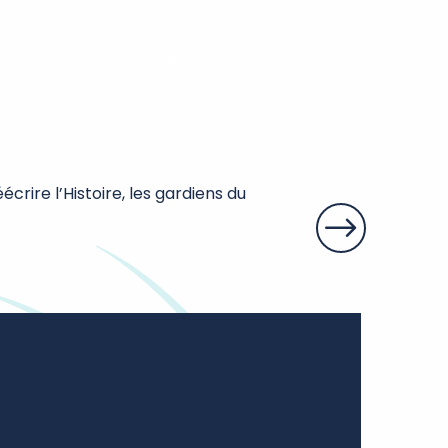
Le Vazereau
crire l’Histoire, les gardiens du
Ferme touristique e
enfants. Activités 
La Roche-Clermaul