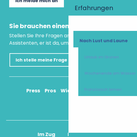
Ich melde mich an
Erfahrungen
Sie brauchen einen Rat?
Stellen Sie Ihre Fragen an unseren virtuellen
Nach Lust und Laune
Assistenten, er ist da, um Ihnen zu helfen.
Urlaub im Grünen
Ich stelle meine Frage
Wochenende am Wasser
Französisch lernen
Press
Pros
Wie komme ich an?
Im Zug
Im Flugzeug