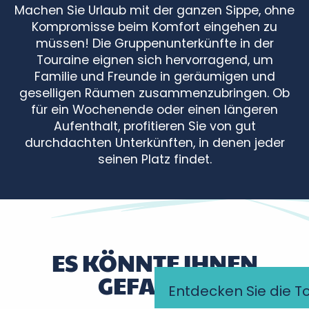
Machen Sie Urlaub mit der ganzen Sippe, ohne
Kompromisse beim Komfort eingehen zu
müssen! Die Gruppenunterkünfte in der
Touraine eignen sich hervorragend, um
Familie und Freunde in geräumigen und
geselligen Räumen zusammenzubringen. Ob
für ein Wochenende oder einen längeren
Aufenthalt, profitieren Sie von gut
durchdachten Unterkünften, in denen jeder
seinen Platz findet.
Beauregard
Gîte Tertuf
Gîte Pic Epeiche
Maison d'hôtes du Château
ES KÖNNTE IHNEN
Gites de groupe du Moulin de Sainte Croix
GEFALLEN
Gîte du Port Guyet
Entdecken Sie die T
Gîte de l'Etang