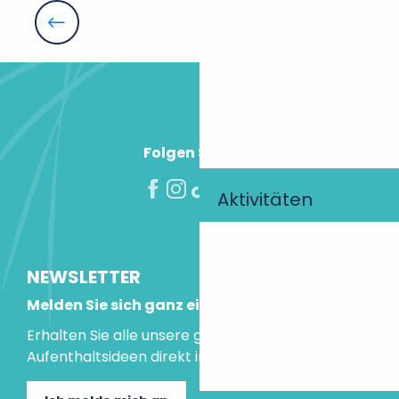
Gîte de Pierre-Bise
Urlaub mit dem Fahrrad: Die großen
Domaine de la Voliere - Le logis de l'étang
Routen.
Gites grandes capacités
A L'Ombre D'Azay
Gîte de la Mignonerie - Château de Jallanges & Spa -
Folgen Sie uns!
Aktivitäten
NEWSLETTER
Melden Sie sich ganz einfach an!
Erhalten Sie alle unsere guten Tipps und
Aufenthaltsideen direkt in Ihre Mailbox.