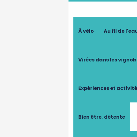
À vélo
Au fil de l'ea
Virées dans les vignob
Expériences et activit
Bien être, détente