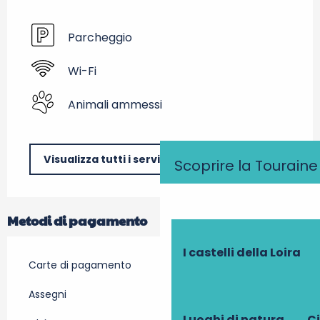
Parcheggio
Wi-Fi
Animali ammessi
Visualizza tutti i servizi
Scoprire la Touraine
Metodi di pagamento
I castelli della Loira
Carte di pagamento
Assegni
Luoghi di natura
Ci