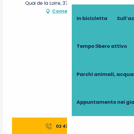
Quai de la Loire, 37210 Rochecorbon
Come arrivare
In bicicletta
Sull’a
Tempo libero attivo
Parchi animali, acqua
Appuntamento nei gia
02 47 52 54
▒▒