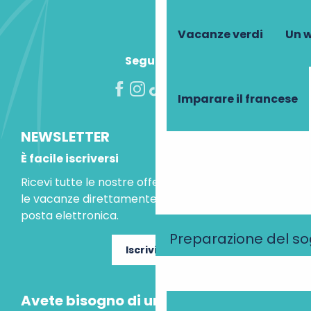
Vacanze verdi
Un w
Seguiteci!
Imparare il francese
NEWSLETTER
È facile iscriversi
Ricevi tutte le nostre offerte speciali e le idee per
le vacanze direttamente nella tua casella di
posta elettronica.
Preparazione del s
Iscriviti ora
Avete bisogno di un consiglio?