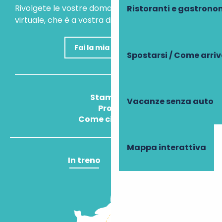
Rivolgete le vostre domande al nostro assistente
Ristoranti e gastrono
virtuale, che è a vostra disposizione per aiutarvi.
Fai la mia domanda
Spostarsi / Come arri
Stampa
Vacanze senza auto
Pros
Come ci arrivo?
Mappa interattiva
In treno
In aereo