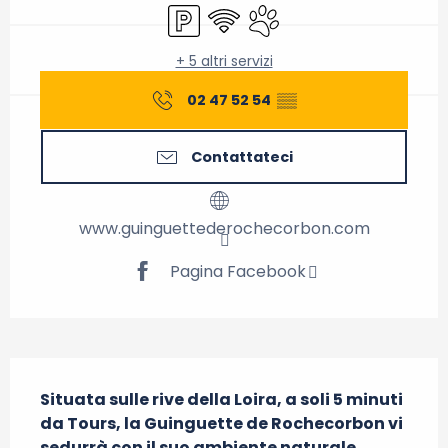
Parcheggio
Wi-Fi
Animali ammessi
+ 5 altri servizi
02 47 52 54
▒▒
Contattateci
www.guinguettederochecorbon.com
Pagina Facebook
Descrizione
Situata sulle rive della Loira, a soli 5 minuti 
da Tours, la Guinguette de Rochecorbon vi 
sedurrà con il suo ambiente naturale 