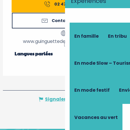
Expériences
02 47 52 54
▒▒
Contactez-nous
En famille
En tribu
www.guinguettederochecorbon.com
Langues parlées
Langues parlées
En mode Slow – Touri
En mode festif
Envi
Signaler une erreur
Vacances au vert