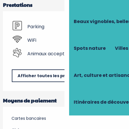
Prestations
Beaux vignobles, belle
Parking
WiFi
Spots nature
Villes
Animaux acceptés
Art, culture et artisan
Afficher toutes les prestations
Moyens de paiement
Itinéraires de découve
Cartes bancaires