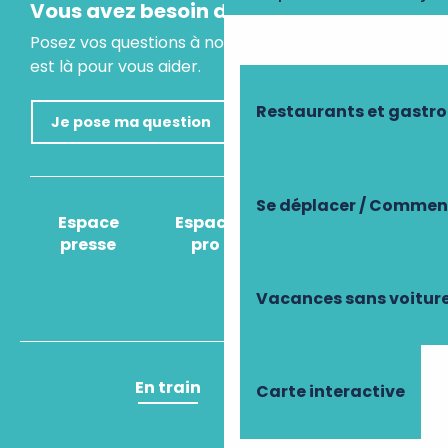
Vous avez besoin d'un conseil ?
Posez vos questions à notre assistant virtuel, il
est là pour vous aider.
Restaurants et gastr
Je pose ma question
Se déplacer / Comment
Espace
Espace
Comment venir
presse
pro
?
Vacances sans voitur
En train
En avion
Carte interactive