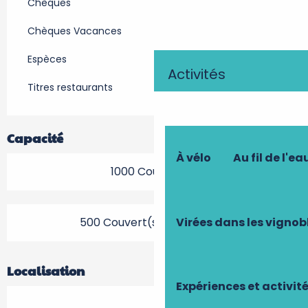
Chèques
Chèques Vacances
Espèces
Activités
Titres restaurants
Capacité
À vélo
Au fil de l'ea
1000 Couvert(s)
Virées dans les vignob
500 Couvert(s) en terrasse
Localisation
Expériences et activit