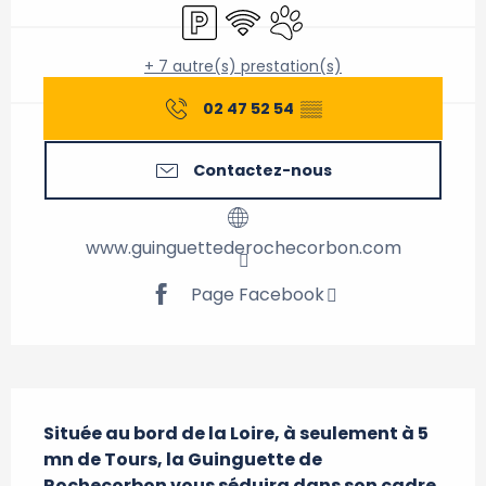
Parking
WiFi
Animaux acceptés
+ 7 autre(s) prestation(s)
02 47 52 54
▒▒
Contactez-nous
www.guinguettederochecorbon.com
Page Facebook
Description
Située au bord de la Loire, à seulement à 5 
mn de Tours, la Guinguette de 
Rochecorbon vous séduira dans son cadre 