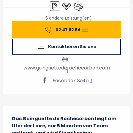
Parkplatz
Wi-Fi
Tiere erlaubt
+ 5 andere Leistung(en)
02 47 52 54
▒▒
Kontaktieren Sie uns
www.guinguettederochecorbon.com
Facebook Seite
Beschreibung
Das Guinguette de Rochecorbon liegt am 
Ufer der Loire, nur 5 Minuten von Tours 
entfernt, und wird Sie mit seiner 