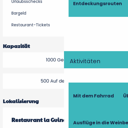
Urlaubsschecks
Entdeckungsrouten
Bargeld
Restaurant-Tickets
Kapazität
1000 Gedeck(e)
Aktivitäten
500 Auf der Terrasse
Mit dem Fahrrad
Ü
Lokalisierung
Restaurant la Guinguette de Lulu parc
Ausflüge in die Weinb