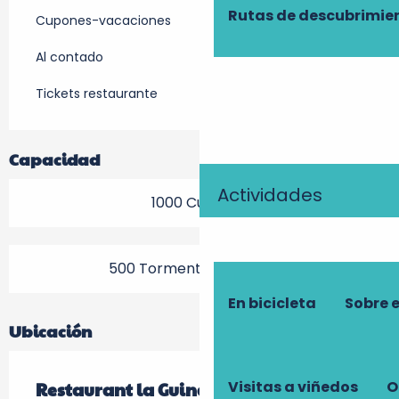
Rutas de descubrimie
Cupones-vacaciones
Al contado
Tickets restaurante
Capacidad
Actividades
1000 Cubierto
500 Tormenta (s) terraza
En bicicleta
Sobre 
Ubicación
Visitas a viñedos
O
Restaurant la Guinguette de Lulu parc