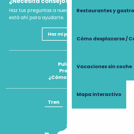
¿Necesita consejo?
Haz tus preguntas a nuestro asistente virtual, que
Restaurantes y gast
está ahí para ayudarte.
Haz mi pregunta
Cómo desplazarse / C
Pulse
Vacaciones sin coche
Pros
¿Cómo llegar?
Mapa interactivo
Tren
Avión