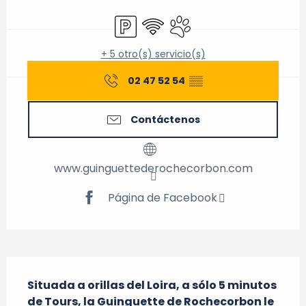
Horarios y datos de contacto
Aparcamiento
Wifi
Se aceptan animales
+ 5 otro(s) servicio(s)
02 47 52 54
▒▒
Contáctenos
www.guinguettederochecorbon.com
Página de Facebook
Descripción
Situada a orillas del Loira, a sólo 5 minutos 
de Tours, la Guinguette de Rochecorbon le 