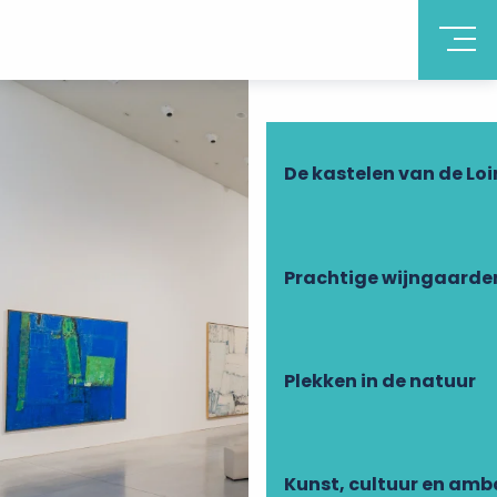
Ontdek Touraine
De kastelen van de Loi
Prachtige wijngaarde
Plekken in de natuur
Kunst, cultuur en am