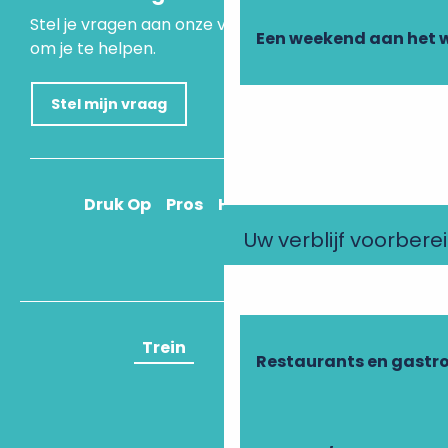
Stel je vragen aan onze virtuele assistent, die er is
Een weekend aan het 
om je te helpen.
Stel mijn vraag
Druk Op
Pros
Hoe kom ik daar?
Uw verblijf voorbere
Trein
Vliegtuig
Restaurants en gastr