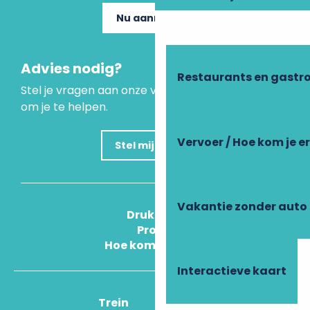
Nu aanmelden
Advies nodig?
Restaurants en gastr
Stel je vragen aan onze virtuele assistent, die er is
om je te helpen.
Vervoer / Hoe kom je e
Stel mijn vraag
Vakantie zonder auto
Druk Op
Pros
Hoe kom ik daar?
Interactieve kaart
Trein
Vliegtuig