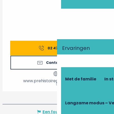
Ervaringen
02 47 94 90
▒▒
Contacteer ons
Met de familie
In s
www.prehistoiregrandpressigny.fr
Langzame modus – Ve
Een fout melden