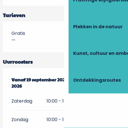
Tarieven
Plekken in de natuur
Gratis
—
Kunst, cultuur en am
Uurroosters
Vanaf
Vanaf
19 september 2026
19 september 2026
tot
tot
20 september 2026
20 september
Ontdekkingsroutes
2026
Zaterdag
10:00 - 18:00
Zondag
10:00 - 18:00