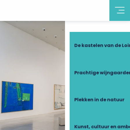
Ontdek Touraine
De kastelen van de Loi
Prachtige wijngaarde
Plekken in de natuur
Kunst, cultuur en am