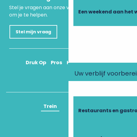
Stel je vragen aan onze virtuele assistent, die er is
Een weekend aan het 
om je te helpen.
Stel mijn vraag
Druk Op
Pros
Hoe kom ik daar?
Uw verblijf voorbere
Trein
Vliegtuig
Restaurants en gastr