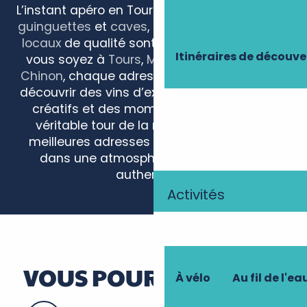
L’instant apéro en Touraine ! Entre bars à vins,
guinguettes
et
caves
, convivialité et
produits
locaux
de qualité sont au rendez-vous. Que
Itinéraires de découve
vous soyez à
Tours
,
Montlouis
,
Amboise
ou
Chinon
, chaque adresse est une invitation à
découvrir des vins d’exception, des cocktails
créatifs et des moments de partage. Un
véritable tour de la région à travers ses
meilleures adresses pour un apéro réussi,
dans une atmosphère chaleureuse et
authentique.
Activités
Sauvage
Le Vieux Murier
La Cabane à vin
The Pale
VOUS POURRIEZ AIMER
À vélo
Au fil de l'ea
Tours sur Loire - Guinguette
Château d'Artigny - L'Origan