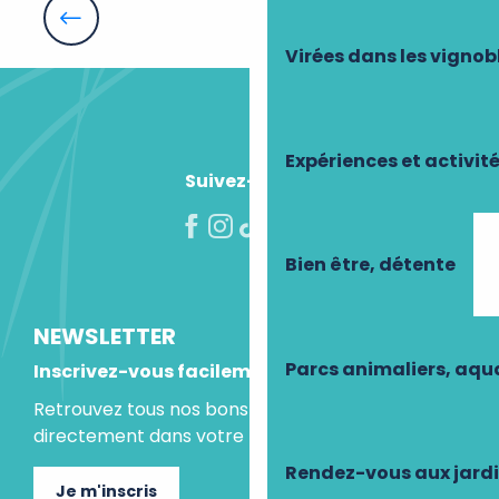
Le Shaker
Restaurant La Boulaye
Guinguette de Hommes - Lac d'Hommes
Virées dans les vignob
Expériences et activit
Suivez-nous !
Bien être, détente
NEWSLETTER
Parcs animaliers, aq
Inscrivez-vous facilement
Retrouvez tous nos bons plans et idées séjours
directement dans votre boite mail.
Rendez-vous aux jard
Je m'inscris