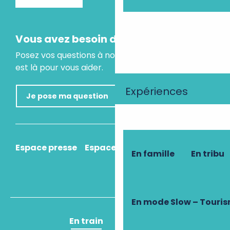
Vous avez besoin d'un conseil ?
Posez vos questions à notre assistant virtuel, il
est là pour vous aider.
Expériences
Je pose ma question
Espace presse
Espace pro
Comment venir ?
En famille
En tribu
En mode Slow – Touri
En train
En avion