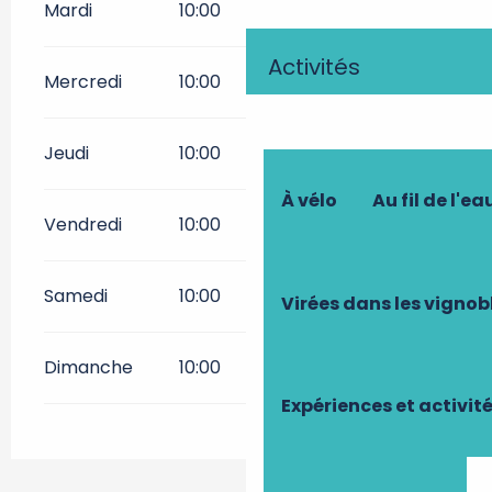
Mardi
10:00
01:00
Activités
Mercredi
10:00
01:00
Jeudi
10:00
02:00
À vélo
Au fil de l'ea
Vendredi
10:00
02:00
Samedi
10:00
02:00
Virées dans les vignob
Dimanche
10:00
02:00
Expériences et activit