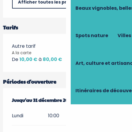
Afficher toutes les prestations
Beaux vignobles, belle
Tarifs
Spots nature
Villes
Autre tarif
A la carte
De
10,00 €
à
80,00 €
Art, culture et artisan
Périodes d'ouverture
Itinéraires de découve
Du
Jusqu'au
10 avril 2026
31 décembre 2026
au
31 décembre 2026
Lundi
10:00
01:00