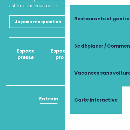
est là pour vous aider.
Restaurants et gastr
Je pose ma question
Se déplacer / Comment
Espace
Espace
Comment venir
presse
pro
?
Vacances sans voitur
En train
En avion
Carte interactive