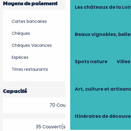
Moyens de paiement
Les châteaux de la Loi
Cartes bancaires
Chèques
Beaux vignobles, belle
Chèques Vacances
Espèces
Spots nature
Villes
Titres restaurants
Art, culture et artisan
Capacité
70 Couvert(s)
Itinéraires de découve
35 Couvert(s) en terrasse