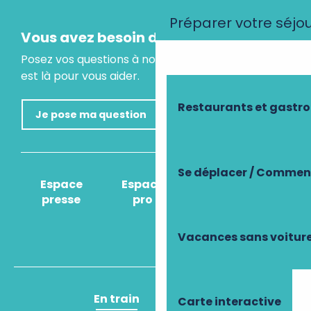
Préparer votre séjo
Vous avez besoin d'un conseil ?
Posez vos questions à notre assistant virtuel, il
est là pour vous aider.
Restaurants et gastr
Je pose ma question
Se déplacer / Comment
Espace
Espace
Comment venir
presse
pro
?
Vacances sans voitur
En train
En avion
Carte interactive