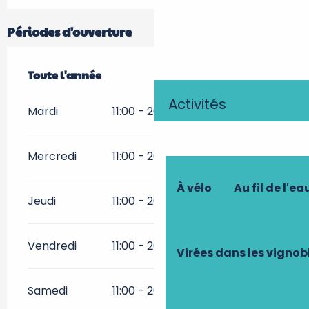
Périodes d'ouverture
Toute l'année
Toute l'année
Activités
Mardi
11:00 - 20:00
Mercredi
11:00 - 20:00
À vélo
Au fil de l'ea
Jeudi
11:00 - 20:00
Vendredi
11:00 - 20:00
Virées dans les vignob
Samedi
11:00 - 20:00