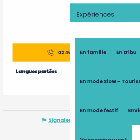
Expériences
En famille
En tribu
02 46 46 84
▒▒
Langues parlées
Langues parlées
En mode Slow – Touri
En mode festif
Envi
Signaler une erreur
Vacances au vert