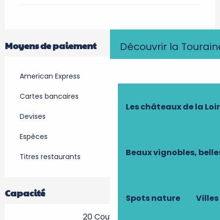
Moyens de paiement
Découvrir la Tourain
American Express
Cartes bancaires
Les châteaux de la Loi
Devises
Espèces
Beaux vignobles, belle
Titres restaurants
Capacité
Spots nature
Villes
20 Couvert(s)