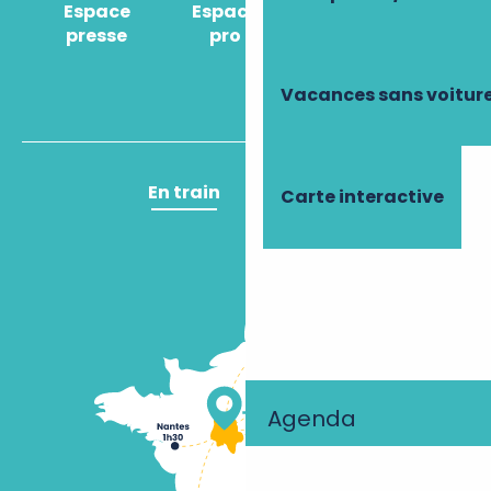
Espace
Espace
Comment venir
presse
pro
?
Vacances sans voitur
En train
En avion
Carte interactive
Agenda