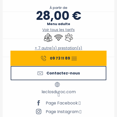
Ouverture et coordonnées
À partir de
28,00 €
Menu adulte
Voir tous les tarifs
Air conditionné
WiFi
Animaux acceptés
+ 7 autre(s) prestation(s)
09 73 11 89
▒▒
Contactez-nous
leclosduroc.com
Page Facebook
Page Instagram