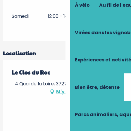
À vélo
Au fil de l'ea
Samedi
12:00 - 14:00
19:00 - 21:00
Virées dans les vignob
Localisation
Expériences et activit
Le Clos du Roc
4 Quai de la Loire, 37270 Montlouis-sur-Loire
Bien être, détente
M'y rendre
Parcs animaliers, aq