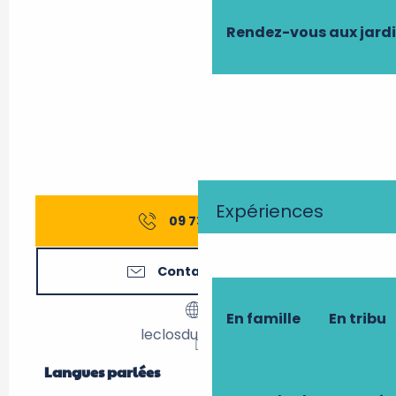
Rendez-vous aux jard
Expériences
09 73 11 89
▒▒
Contactez-nous
En famille
En tribu
leclosduroc.com
Langues parlées
Langues parlées