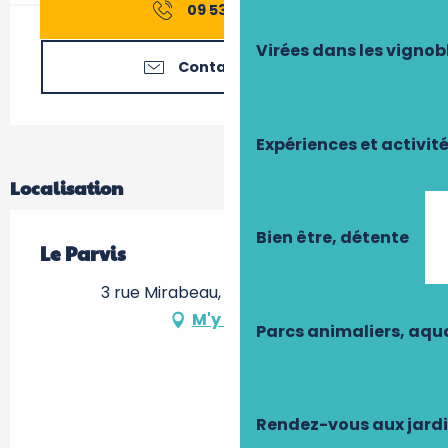
09 53 09 80
▒▒
Virées dans les vignob
Contactez-nous
Expériences et activit
Localisation
Bien être, détente
Le Parvis
3 rue Mirabeau, 37400 Amboise
M'y rendre
Parcs animaliers, aq
Rendez-vous aux jard