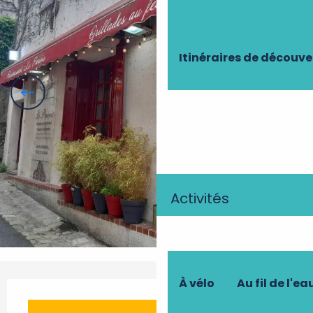
Itinéraires de découve
Activités
À vélo
Au fil de l'ea
Ouverture et coordonnées