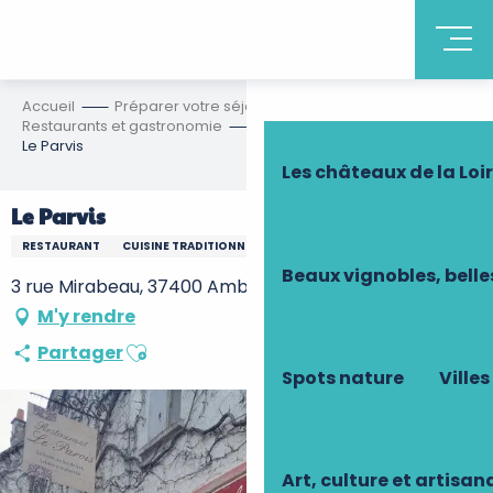
Découvrir la Tourain
Accueil
Préparer votre séjour
Restaurants et gastronomie
Tous nos restaurants
Le Parvis
Les châteaux de la Loi
Le Parvis
RESTAURANT
CUISINE TRADITIONNELLE FRANÇAISE
Beaux vignobles, belle
3 rue Mirabeau, 37400 Amboise
M'y rendre
Ajouter aux favoris
Partager
Spots nature
Villes
Art, culture et artisan