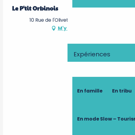
Le P'tit Orbinois
10 Rue de l'Olivet, 37460 Orbigny
M'y rendre
Expériences
En famille
En tribu
En mode Slow – Touri