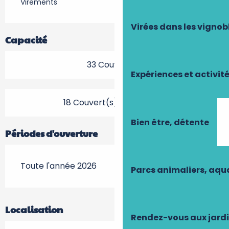
Virements
Virées dans les vignob
Capacité
33 Couvert(s)
Expériences et activit
18 Couvert(s) en terrasse
Bien être, détente
Périodes d'ouverture
Toute l'année 2026
Parcs animaliers, aq
Localisation
Rendez-vous aux jard