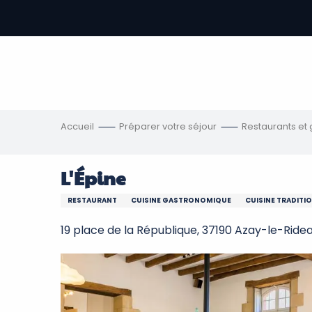
Aller
au
contenu
-
principal
re
ons
Accueil
Préparer votre séjour
Restaurants et
L'Épine
RESTAURANT
CUISINE GASTRONOMIQUE
CUISINE TRADITI
19 place de la République, 37190 Azay-le-Ride