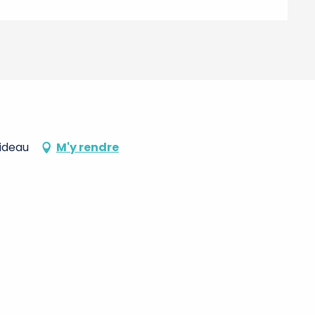
Rideau
M'y rendre