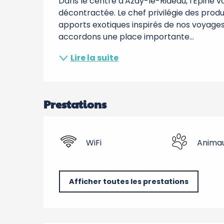
Dans le centre d'Azay-le-Rideau, l'Epine 
décontractée. Le chef privilégie des produi
apports exotiques inspirés de nos voyages
accordons une place importante...
Lire la suite
Prestations
WiFi
Anima
Afficher toutes les prestations