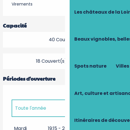
Virements
Les châteaux de la Loi
Capacité
Beaux vignobles, belle
40 Couvert(s)
18 Couvert(s) en terrasse
Spots nature
Villes
Périodes d'ouverture
Art, culture et artisan
Toute l'année
Itinéraires de découve
Toute l'année 2027
Mardi
19:15 - 20:30