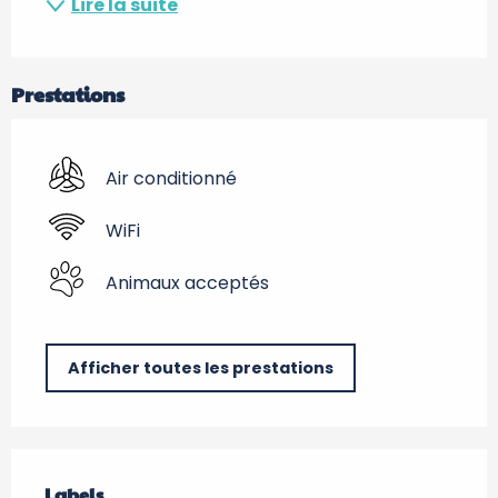
Lire la suite
Prestations
Air conditionné
WiFi
Animaux acceptés
Afficher toutes les prestations
Offres de prestations
Labels
Labels