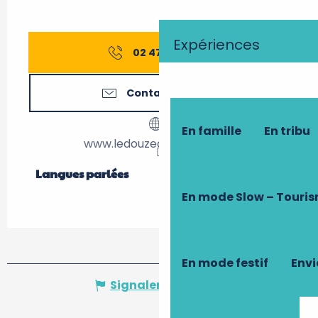
Expériences
02 47 26 07
▒▒
Contactez-nous
En famille
En tribu
www.ledouzedeluynes.com
Langues parlées
Langues parlées
En mode Slow – Touri
En mode festif
Envi
Signaler une erreur