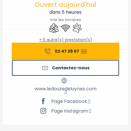
Ouvert aujourd'hui
dans 5 heures
Voir les horaires
Air conditionné
WiFi
Animaux acceptés
+ 5 autre(s) prestation(s)
02 47 26 07
▒▒
Contactez-nous
www.ledouzedeluynes.com
Page Facebook
Page Instagram