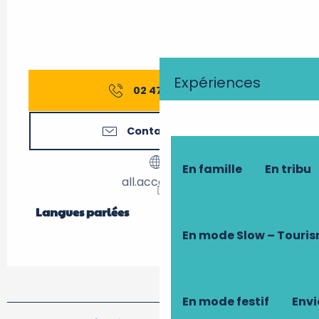
Expériences
02 47 49 55
▒▒
Contactez-nous
En famille
En tribu
all.accor.com
Langues parlées
Langues parlées
En mode Slow – Touri
En mode festif
Envi