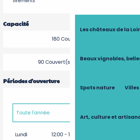
Virements
Capacité
Les châteaux de la Loi
180 Couvert(s)
Beaux vignobles, belle
90 Couvert(s) en terrasse
Périodes d'ouverture
Spots nature
Villes
Toute l'année
Art, culture et artisan
Toute l'année 2027
Lundi
12:00 - 14:00
19:00 - 22:00