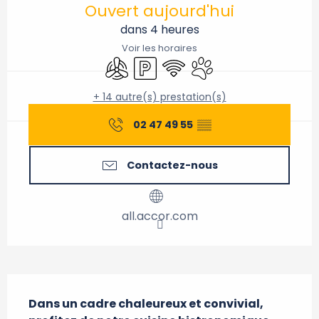
Ouvert aujourd'hui
dans 4 heures
Voir les horaires
Air conditionné
Parking
WiFi
Animaux acceptés
+ 14 autre(s) prestation(s)
02 47 49 55
▒▒
Contactez-nous
all.accor.com
Description
Dans un cadre chaleureux et convivial, 