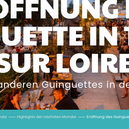
ÖFFNUNG 
UETTE IN
SUR LOIR
anderen Guinguettes in de
nda
Highlights der nächsten Monate
Eröffnung des Guinguet