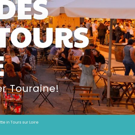
DES
 TOURS
E
r Touraine!
te in Tours sur Loire