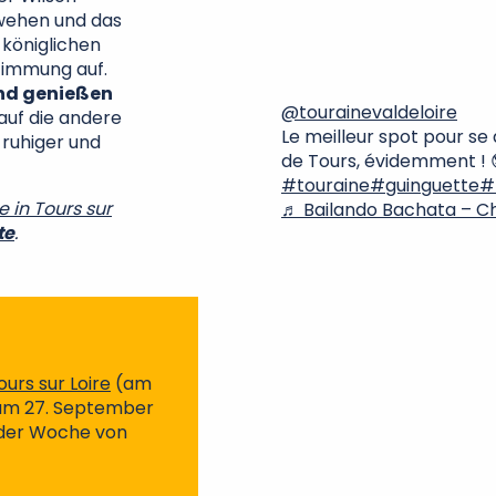
wehen und das
 königlichen
timmung auf.
und genießen
@tourainevaldeloire
auf die andere
Le meilleur spot pour se
 ruhiger und
de Tours, évidemment ! 
#touraine
#guinguette
#
 in Tours sur
♬ Bailando Bachata – 
te
.
urs sur Loire
(am
zum 27. September
 der Woche von