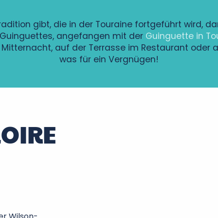
dition gibt, die in der Touraine fortgeführt wird, da
Guinguettes, angefangen mit der
Guinguette in Tou
Mitternacht, auf der Terrasse im Restaurant oder an
was für ein Vergnügen!
LOIRE
er Wilson-