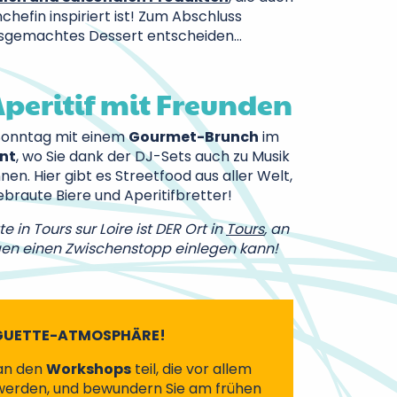
hefin inspiriert ist! Zum Abschluss
ausgemachtes Dessert entscheiden…
peritif mit Freunden
Sonntag mit einem
Gourmet-Brunch
im
nt
, wo Sie dank der DJ-Sets auch zu Musik
en. Hier gibt es Streetfood aus aller Welt,
ebraute Biere und Aperitifbretter!
 in Tours sur Loire ist DER Ort in
Tours
, an
n einen Zwischenstopp einlegen kann!
INGUETTE-ATMOSPHÄRE!
an den
Workshops
teil, die vor allem
werden, und bewundern Sie am frühen