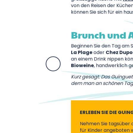
von den Reisen der Küchenc
können Sie sich für ein h
Brunch und A
Beginnen Sie den Tag am 
La Plage
oder
Chez Dupo
an einem Drink nippen könn
Bioweine
, handwerklich g
Kurz gesagt: Das Guinguette
dem man an schönen Tage
ERLEBEN SIE DIE GU
Nehmen Sie tagsüber 
für Kinder angeboten 