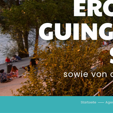
ER
GUING
sowie von 
Startseite
Age