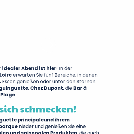
r idealer Abend ist hier
! In der
Loire
erwarten Sie fünf Bereiche, in denen
es Essen genießen oder unter den Sternen
guinguette
,
Chez Dupont
, die
Bar à
 Plage
.
 sich schmecken!
guette principale
und ihrem
mbarque
nieder und genießen Sie eine
alen und saisonalen Produkten
, die auch