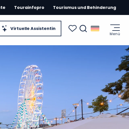
ute
Tourainfopro
Tourismus und Behinderung
Virtuelle Assistentin
Menü
Suche
Voir les favoris