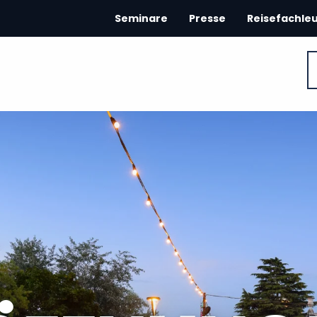
Seminare
Presse
Reisefachle