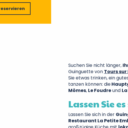
reservieren
Suchen Sie nicht länger,
Ih
Guinguette von
Tours sur 
Sie etwas trinken, ein gut
tanzen können: die
Haupt
Mômes
,
Le Foudre
und
La
Lassen Sie es
Lassen Sie sich in der
Guin
Restaurant La Petite E
großzügige Küche mit
lok