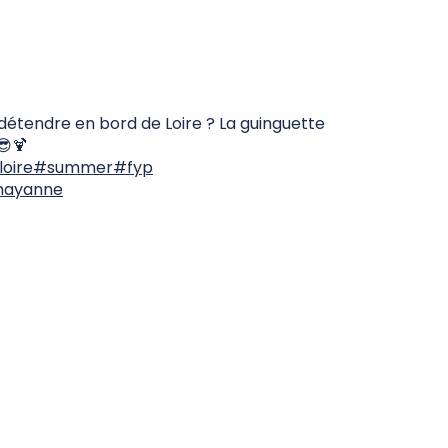
 détendre en bord de Loire ? La guinguette
😎🍹
loire
#summer
#fyp
Chayanne