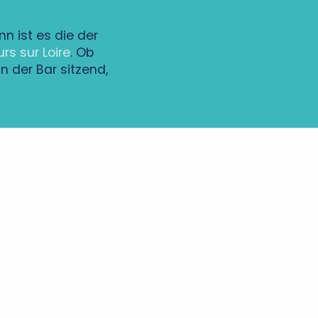
nn ist es die der
rs sur Loire
. Ob
 der Bar sitzend,