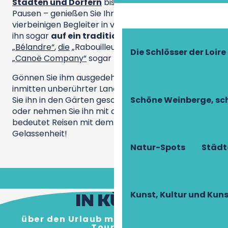
Städten und Dörfern
bis hin zu kulinarischen
Pausen – genießen Sie Ihren Aufenthalt mit Ihrem
vierbeinigen Begleiter in vollen Zügen. Sie können
ihn sogar
auf ein traditionelles Boot
(
die
„Bélandre“
,
die
„Rabouilleuse“…) oder mit
der
Die Schlösser der Loire
„Canoë Company“
sogar
in ein Kanu
mitnehmen!
Gönnen Sie ihm ausgedehnte Spaziergänge
inmitten unberührter Landschaften, fotografieren
Schöne Weinberge, sch
Sie ihn in den Gärten geschichtsträchtiger Orte
oder nehmen Sie ihn mit auf die
Weingüter
. Hier
bedeutet Reisen mit dem Hund Freiheit und
Gelassenheit!
Natur-Spots
Städt
IN KÜRZE
Kunst, Kultur und Ku
über den Urlaub mit dem Hund in der
Touraine