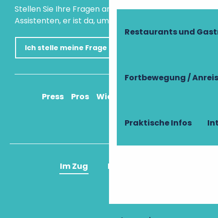
Stellen Sie Ihre Fragen an unseren virtuellen
Assistenten, er ist da, um Ihnen zu helfen.
Restaurants und Gas
Ich stelle meine Frage
Fortbewegung / Anrei
Press
Pros
Wie komme ich an?
Praktische Infos
In
Im Zug
Im Flugzeug