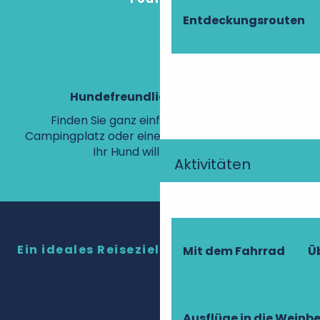
Entdeckungsrouten
Hundefreundliche Unterkunft
Finden Sie ganz einfach ein Hotel, einen
Campingplatz oder eine Ferienunterkunft, in der
Ihr Hund willkommen ist.
g
Aktivitäten
Ein ideales Reiseziel
Mit dem Fahrrad
Ü
FÜR DEN
URLAUB MIT
Ausflüge in die Weinb