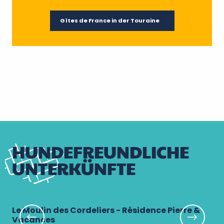
Gîtes de France in der Touraine
HUNDEFREUNDLICHE
UNTERKÜNFTE
Le Moulin des Cordeliers - Résidence Pierre &
Ca
Vacances