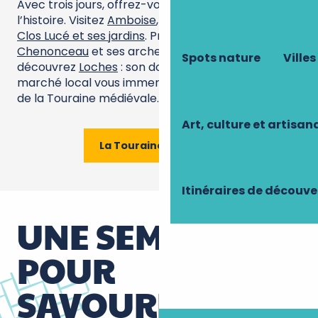
Avec trois jours, offrez-vous un voyage au cœur de
l’histoire. Visitez
Amboise
, son
château royal
, le
Clos Lucé et ses jardins
. Prolongez par
Chenonceau
et ses arches élégantes. Enfin,
Spots nature
Villes
découvrez
Loches
: son donjon vertigineux et son
marché local vous immergeront dans l’ambiance
de la Touraine médiévale.
Art, culture et artisan
La Touraine en 3 jours
Itinéraires de découve
UNE SEMAINE,
POUR
SAVOURER