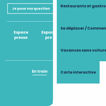
Restaurants et gastr
Je pose ma question
Se déplacer / Comment
Espace
Espace
Comment venir
presse
pro
?
Vacances sans voitur
En train
En avion
Carte interactive