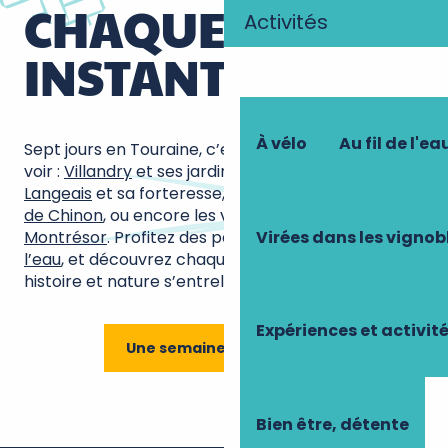
CHAQUE
Activités
INSTANT
À vélo
Au fil de l'ea
Sept jours en Touraine, c’est l’opportunité de tout
voir :
Villandry
et ses jardins époustouflants,
Langeais
et sa forteresse, les
caves troglodytiques
de Chinon
, ou encore les villages comme
Virées dans les vignob
Montrésor
. Profitez des paysages
à vélo
ou
sur
l’eau
, et découvrez chaque recoin d’une région où
histoire et nature s’entrelacent.
Expériences et activit
Une semaine en Touraine
Une semaine en Touraine
Bien être, détente