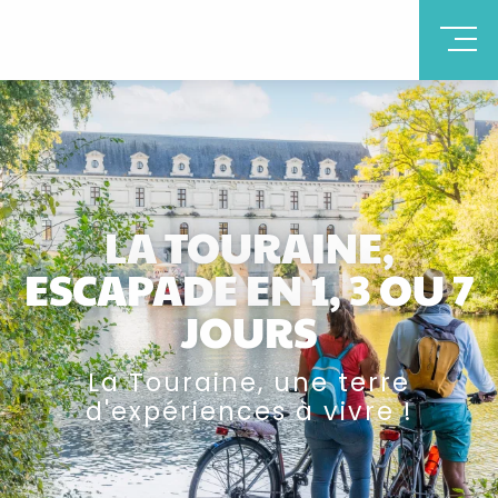
LA TOURAINE,
ESCAPADE EN 1, 3 OU 7
JOURS
La Touraine, une terre
d'expériences à vivre !