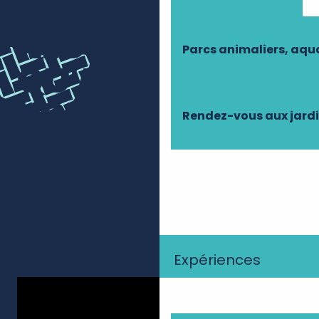
ALORS,
Parcs animaliers, aq
QU'ATTENDEZ-
VOUS ?
Rendez-vous aux jard
Choisissez votre durée et embarquez pour une
aventure unique en Touraine. Que vous aimiez les
escapades express ou les séjours tranquilles, cette
région vous offre une palette infinie d’activités.
Préparez votre séjour et venez goûter à l’art de
vivre tourangeau !
Expériences