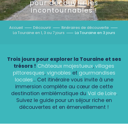
pour découvrir les
incontournables !
Accueil
Découvrir
Itinéraires de découverte
La Touraine en 1, 3 ou 7 jours
La Touraine en 3 jours
Trois jours pour explorer la Touraine et ses
trésors !
Châteaux majestueux
,
villages
pittoresques
,
vignobles
et
gourmandises
locales
… Cet itinéraire vous invite à une
immersion complète au cœur de cette
destination emblématique du
Val de Loire
.
Suivez le guide pour un séjour riche en
découvertes et en émerveillement !