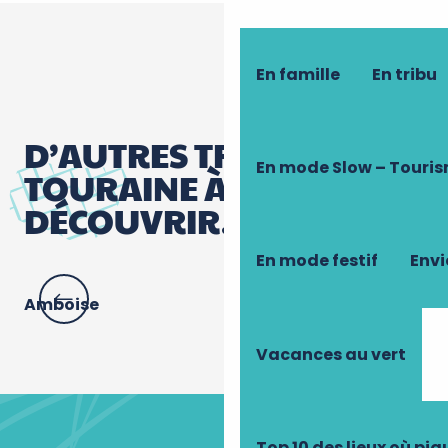
En famille
En tribu
D’AUTRES TRÉSORS DE
En mode Slow – Touri
TOURAINE À
DÉCOUVRIR…
En mode festif
Envi
Amboise
Le
Vacances au vert
Top 10 des lieux où pi