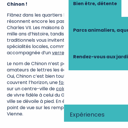
Bien être, détente
Chinon !
Flânez dans les quartiers historiques de
Chinon
où
résonnent encore les pas de
Jeanne d’Arc
et de
Charles VII. Les maisons à colombages racontent
Parcs animaliers, aq
mille ans d’histoire, tandis que les restaurants
traditionnels vous invitent à savourer les
spécialités locales, comme la succulente fouace,
accompagnée d’un
verre de Chinon
.
Rendez-vous aux jard
Le nom de Chinon n’est pas sans rappeler aux
amateurs de lettres les écrits de
François Rabelais
.
Oui, Chinon c’est bien tout cela : des vignes qui
couvrent l’horizon, une
forteresse royale
qui veille
sur un centre-ville de
colombages
, et un appétit
de vivre fidèle à celui du Gargantua. Là encore, la
ville se dévoile à pied. En été, la
guinguette
offre un
point de vue sur les remparts et sur le cours de la
Expériences
Vienne.