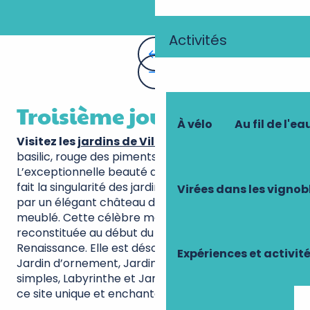
Activités
Troisième jour
À vélo
Au fil de l'ea
Visitez les
jardins de Villandry
. Pourpre du
basilic, rouge des piments, bleu des poireaux…
L’exceptionnelle beauté de son potager décoratif
fait la singularité des jardins de Villandry, dominés
Virées dans les vignob
par un élégant château du XVIe siècle, joliment
meublé. Cette célèbre mosaïque végétale fut
reconstituée au début du XXe siècle sur le modèle
Renaissance. Elle est désormais cultivée en bio.
Expériences et activit
Jardin d’ornement, Jardin d’eau, Jardin des
simples, Labyrinthe et Jardin du Soleil complètent
ce site unique et enchanteur.