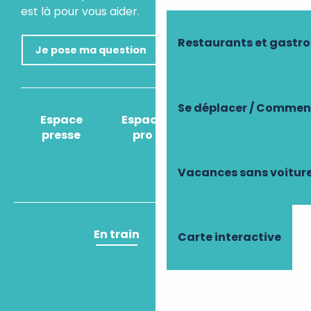
est là pour vous aider.
Restaurants et gastr
Je pose ma question
Se déplacer / Comment
Espace
Espace
Comment venir
presse
pro
?
Vacances sans voitur
En train
En avion
Carte interactive