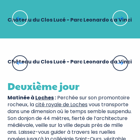
Château du Clos Lucé - Parc Leonardo da Vinci
La
Château du Clos Lucé - Parc Leonardo da Vinci
Ch
Deuxième jour
Matinée à
Loches
:
Perchée sur son promontoire
rocheux, la
cité royale de Loches
vous transporte
dans une dimension où le temps semble suspendu.
Son donjon de 44 mètres, fierté de l’architecture
médiévale, veille sur la ville depuis près de mille
ans. Laissez-vous guider à travers les ruelles
pavées jusqu’à la
collégiale Saint-Ours
, véritable