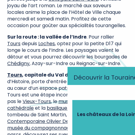
joyau de l’art roman. Le marché aux saveurs
locales anime la place de l’Hôtel de Ville chaque
mercredi et samedi matin. Profitez de cette
occasion pour goûter aux spécialités tourangelles.
Sur la route : la vallée de l’Indre
. Pour rallier
Tours
depuis
Loches
, optez pour la petite D17 qui
longe le cours de l’Indre. Les paysages valent le
détour et vous pourrez découvrir les bourgades de
Chédigny
, Azay-sur-Indre ou Reignac-sur-Indre.
Tours
, capitale du Val de Loire.
Ville d’Art et
Découvrir la Tourain
d’Histoire, porte d’entrée sur le
Val de Loire
, située
au cœur d’un espace patrimonial exceptionnel…
Tours est une étape incontournable. Ne manquez
pas le
Vieux-Tours
, le
musée des Beaux Arts
, la
cathédrale
et la
basilique Saint Martin
qui abrite le
Les châteaux de la Loi
tombeau de Saint Martin, le
Centre de Création
Contemporaine Olivier Debré
, les trésors du
musée du compagnonnage
. Faites halte dans les
parcs, découvrez ses rues commerçantes, les