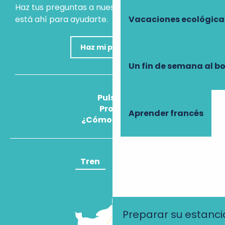
Haz tus preguntas a nuestro asistente virtual, que
está ahí para ayudarte.
Vacaciones ecológica
Haz mi pregunta
Un fin de semana al b
Pulse
Pros
Aprender francés
¿Cómo llegar?
Tren
Avión
Preparar su estanci