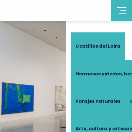
Descubrir Touraine
Castillos del Loira
Hermosos viñedos, he
Parajes naturales
Arte, cultura y artesa