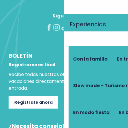
Síguenos
Experiencias
BOLETÍN
Con la familia
En t
Registrarse es fácil
Recibe todas nuestras ofertas e ideas para las
vacaciones directamente en tu bandeja de
Slow mode – Turismo 
entrada.
Regístrate ahora
En modo fiesta
En 
¿Necesita consejo?