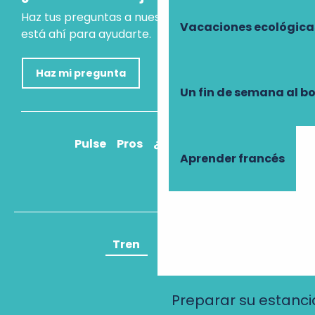
Haz tus preguntas a nuestro asistente virtual, que
Vacaciones ecológica
está ahí para ayudarte.
Haz mi pregunta
Un fin de semana al b
Pulse
Pros
¿Cómo llegar?
Aprender francés
Tren
Avión
Preparar su estanci