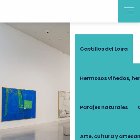
Descubrir Touraine
Castillos del Loira
Hermosos viñedos, he
Parajes naturales
Arte, cultura y artesa