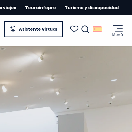
s viajes
Tourainfopro
Turismo y discapacidad
Asistente virtual
Menú
Buscar
Voir les favoris