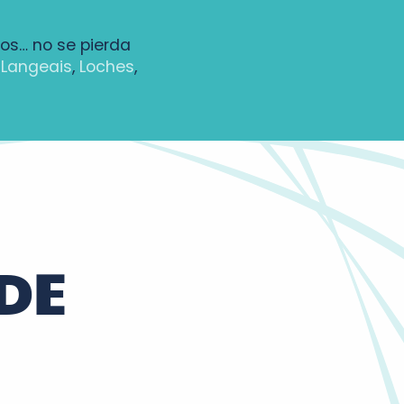
los… no se pierda
,
Langeais
,
Loches
,
DE