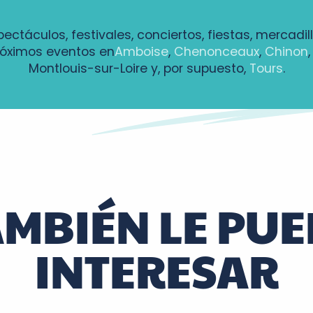
pectáculos, festivales, conciertos, fiestas, mercadil
róximos eventos en
Amboise
,
Chenonceaux
,
Chinon
Montlouis-sur-Loire y, por supuesto,
Tours
.
AMBIÉN LE PUE
lles de vin
INTERESAR
ns l'eau
 déchets de la Communauté de Communes