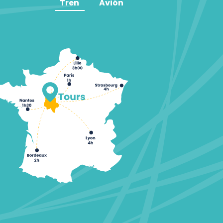
Tren
Avión