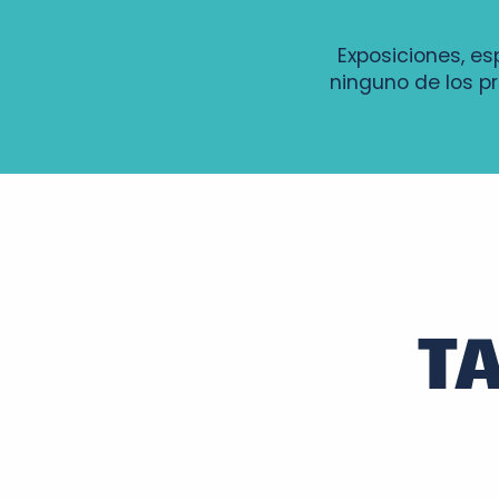
Exposiciones, es
ninguno de los p
Visite des étangs de Narbonne au fil des saisons
"Vies animales et Végétales"
Un monsieur attendait... cabaret absurde !
Animations estivales
Les Nocturnes de JB
Marché nocturne
T
Les bouteilles ont du culot : l'histoire insolite des boutei
Rando nature
Marchés des Saveurs
Atelier rivière sur la Loire - pêche au coup les pieds da
Atelier petites recettes zéro déchet par le service
Voyage et dégustation en Loire UNESCO à Vouvray