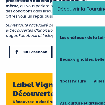
présentation des vins par le vigneron lui-
même
, qui vous parlera tant du goût du vin que
Découvrir la Tourain
des conditions dans lesquelles il a été façonné.
Offrez vous un repas aussi savoureux qu’instructif !
Suivez toute l’actualité de la
destination Vignobles
& Découvertes Chinon Bourgueil Azay
sur les
pages
Facebook
et I
nstagram
.
Les châteaux de la Loi
Sur Facebook
Sur Instagram
Beaux vignobles, belle
Spots nature
Villes
Label Vignobles &
Découvertes
Découvrez la destination
Art, culture et artisan