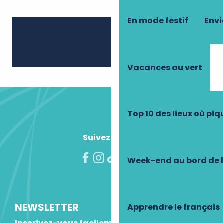
En mode festif
Envi
Ajouter 
Partager
Vacances au vert
Top 10 des lieux où pi
Suivez-nous !
Week-end au bord de 
NEWSLETTER
Apprendre le français
Inscrivez-vous facilement