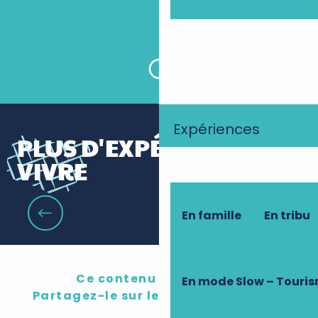
La Cabane à Matelot / Les Pêcheries
Ligériennes
Expériences
PLUS D'EXPÉRIENCES À
VIVRE
En famille
En tribu
Le goût de la Van life
Ce contenu vous a plu ?
En mode Slow – Touri
Partagez-le sur les réseau sociaux !