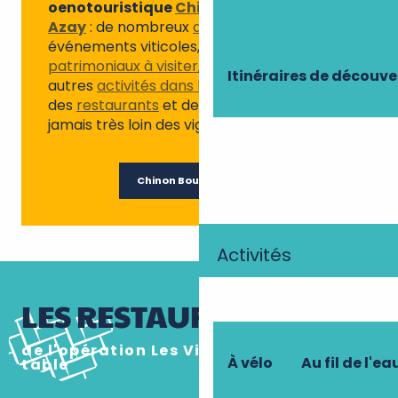
oenotouristique
Chinon Bourgueil
Azay
: de nombreux
domaines
et
événements viticoles, mais aussi des
sites
patrimoniaux à visiter
, des
randonnées
et
Itinéraires de découve
autres
activités dans la nature
, sans oublier
des
restaurants
et des
hébergements
…
jamais très loin des vignes !
Chinon Bourgueil Azay
Activités
LES RESTAURANTS
de l'opération Les Vignerons passent à
À vélo
Au fil de l'ea
table