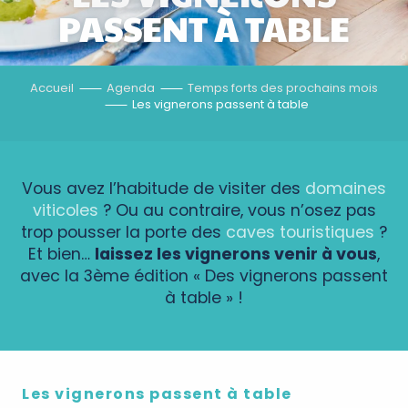
PASSENT À TABLE
Accueil
Agenda
Temps forts des prochains mois
Les vignerons passent à table
Vous avez l’habitude de visiter des
domaines
viticoles
? Ou au contraire, vous n’osez pas
trop pousser la porte des
caves touristiques
?
Et bien…
laissez les vignerons venir à vous
,
avec la 3ème édition « Des vignerons passent
à table » !
Les vignerons passent à table