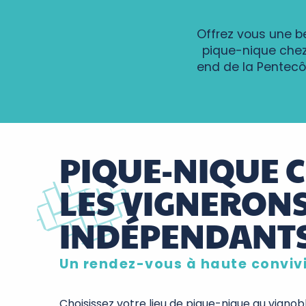
Offrez vous une b
pique-nique chez
end de la Pentecô
PIQUE-NIQUE 
LES VIGNERON
INDÉPENDANT
Un rendez-vous à haute convivi
Choisissez votre lieu de pique-nique au vigno