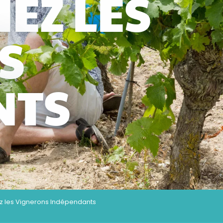
EZ LES
S
NTS
ez les Vignerons Indépendants