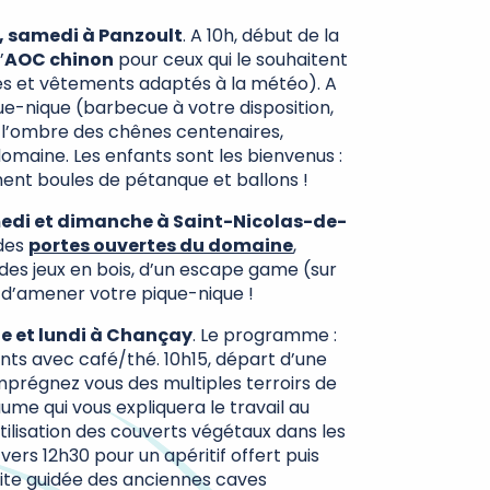
, samedi à Panzoult
. A 10h, début de la
’
AOC chinon
pour ceux qui le souhaitent
s et vêtements adaptés à la météo). A
ique-nique (barbecue à votre disposition,
à l’ombre des chênes centenaires,
maine. Les enfants sont les bienvenus :
nt boules de pétanque et ballons !
medi et dimanche à Saint-Nicolas-de-
 des
portes ouvertes du domaine
,
 des jeux en bois, d’un escape game (sur
 d’amener votre pique-nique !
e et lundi à Chançay
. Le programme :
ants avec café/thé. 10h15, départ d’une
imprégnez vous des multiples terroirs de
ume qui vous expliquera le travail au
ilisation des couverts végétaux dans les
ers 12h30 pour un apéritif offert puis
isite guidée des anciennes caves