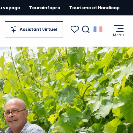
du voyage
Tourainfopro
Tourisme et Handicap
Assistant virtuel
Menu
Recherche
Voir les favoris