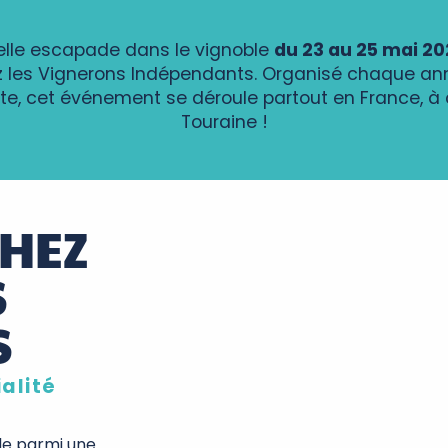
elle escapade dans le vignoble
du 23 au 25 mai 20
 les Vignerons Indépendants. Organisé chaque an
te, cet événement se déroule partout en France, 
Touraine !
CHEZ
S
S
alité
ble parmi une