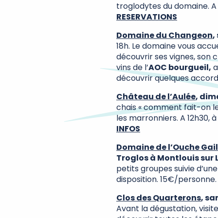
troglodytes du domaine. A 
RESERVATIONS
Domaine du Changeon
,
18h. Le domaine vous accuei
découvrir ses vignes, son c
vins de l’
AOC bourgueil,
a
découvrir quelques accor
Château de l’Aulée
, di
chais « comment fait-on les 
les marronniers. A 12h30, à
INFOS
Domaine de l’Ouche Gail
Troglos à Montlouis sur 
petits groupes suivie d’un
disposition. 15€/personne.
Clos des Quarterons
, s
Avant la dégustation, visit