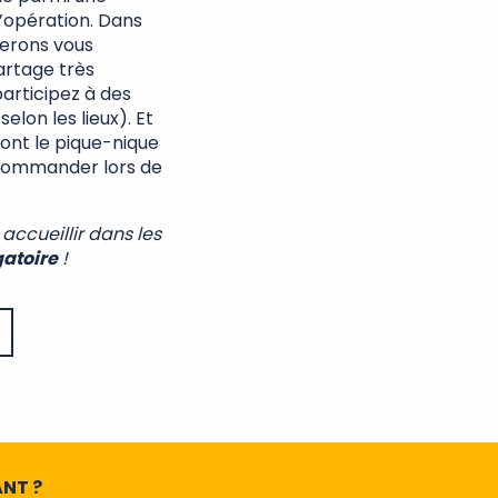
l’opération. Dans
gnerons vous
artage très
participez à des
elon les lieux). Et
ont le pique-nique
 commander lors de
accueillir dans les
gatoire
!
NT ?