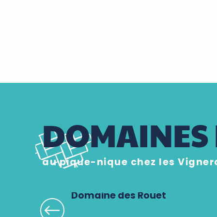
DOMAINES 
au pique-nique chez les Vigne
Domaine des Rouet