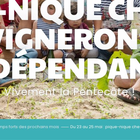
-NIQUE CH
VIGNERON
DÉPENDA
Vivement la Pentecôte !
mps forts des prochains mois
Du 23 au 25 mai : pique-nique ch