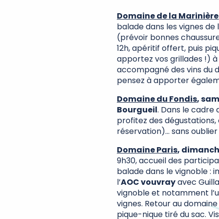
Domaine de la Marinière
balade dans les vignes de l
(prévoir bonnes chaussure
12h, apéritif offert, puis p
apportez vos grillades !) 
accompagné des vins du do
pensez à apporter égaleme
Domaine du Fondis
, sa
Bourgueil
. Dans le cadre
profitez des dégustations,
réservation)… sans oublier
Domaine Paris
, dimanch
9h30, accueil des particip
balade dans le vignoble : 
l’
AOC vouvray
avec Guilla
vignoble et notamment l’ut
vignes. Retour au domaine v
pique-nique tiré du sac. V