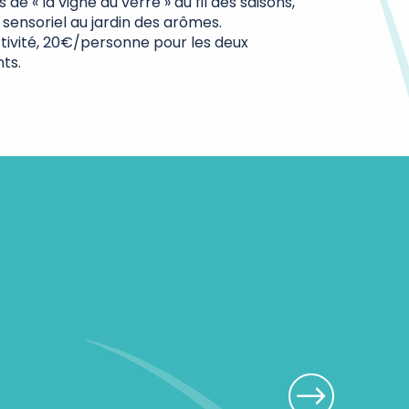
de « la vigne au verre » au fil des saisons,
 sensoriel au jardin des arômes.
ivité, 20€/personne pour les deux
nts.
Chai Pierre et