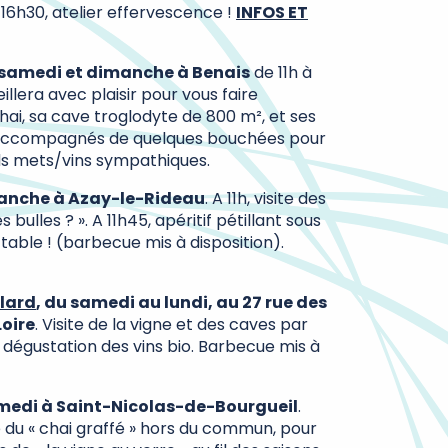
16h30, atelier effervescence !
INFOS ET
 samedi et dimanche à Benais
de 11h à
llera avec plaisir pour vous faire
hai, sa cave troglodyte de 800 m², et ses
ccompagnés de quelques bouchées pour
ds mets/vins sympathiques.
manche à Azay-le-Rideau
. A 11h, visite des
bulles ? ». A 11h45, apéritif pétillant sous
 table ! (barbecue mis à disposition).
lard
, du samedi au lundi, au 27 rue des
Loire
. Visite de la vigne et des caves par
e dégustation des vins bio. Barbecue mis à
amedi à Saint-Nicolas-de-Bourgueil
.
e du « chai graffé » hors du commun, pour