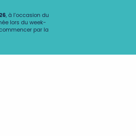
26
, à l’occasion du
née lors du week-
à commencer par la