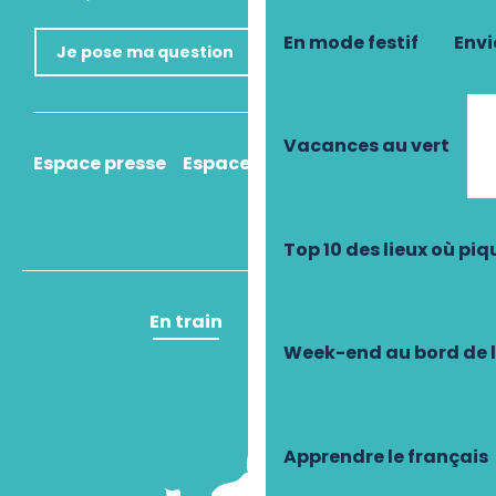
En mode festif
Envi
Je pose ma question
Vacances au vert
Espace presse
Espace pro
Comment venir ?
Top 10 des lieux où pi
En train
En avion
Week-end au bord de 
Apprendre le français