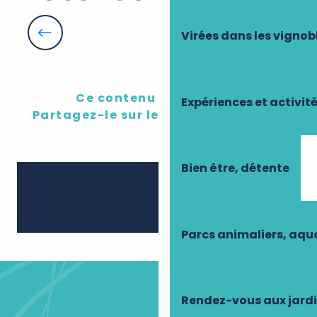
Sport avec Frédérique
Concert de Morgane
Virées dans les vignob
Marchés de Touraine
Immersion au jardin & à la ferme - 1/2 journée
Soirées d'été : théâtre de rue
Foire de la Saint-Louis
Un été à Nitray - Pêche
Ce contenu vous a plu ?
Expériences et activit
Séance ciné
Partagez-le sur les réseau sociaux !
Bien être, détente
Ajouter 
Partager
Parcs animaliers, aq
Rendez-vous aux jard