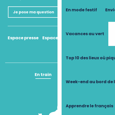
En mode festif
Envi
Je pose ma question
Vacances au vert
Espace presse
Espace pro
Comment venir ?
Top 10 des lieux où pi
En train
En avion
Week-end au bord de 
Apprendre le français