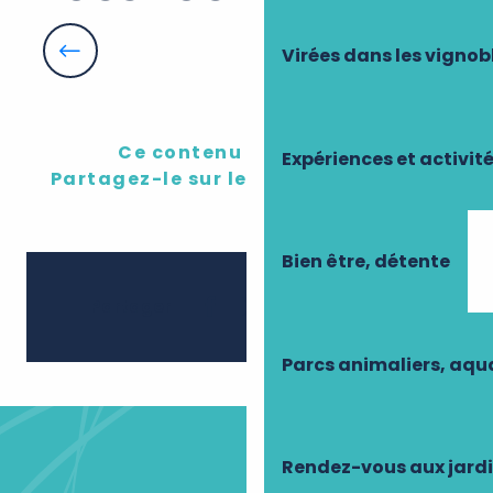
ciné Poussins Capelito fait son cinéma !
Visite thématique : L'orgue Skinner
Virées dans les vignob
Plein les yeux au château de Gizeux
La foire aux Rillons : direction l'Irlande
Spectacle de théâtre "Saga Courtoisie" à Limeray
Monroe - récital de chants sacrés
Opéra- Goûter dans le cadre des microfolies (musée
Ce contenu vous a plu ?
Expériences et activit
PLEIN PHARE
Partagez-le sur les réseau sociaux !
Bien être, détente
Ajouter 
Partager
Parcs animaliers, aq
Rendez-vous aux jard