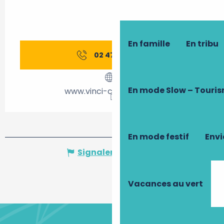
En famille
En tribu
02 47 57 55
▒▒
En mode Slow – Touri
www.vinci-closluce.com
En mode festif
Envi
Signaler une erreur
Vacances au vert