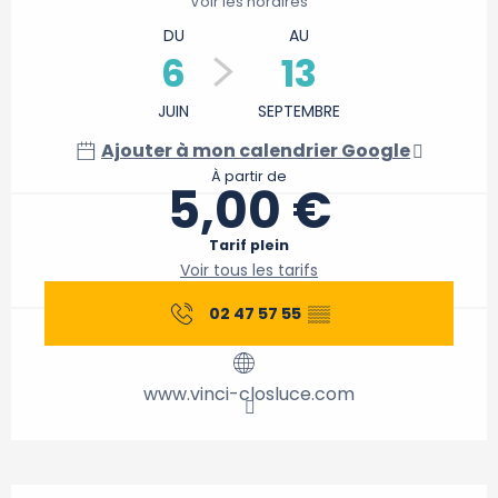
Voir les horaires
DU
AU
6
13
JUIN
SEPTEMBRE
Ajouter à mon calendrier Google
À partir de
5,00 €
Tarif plein
Voir tous les tarifs
02 47 57 55
▒▒
www.vinci-closluce.com