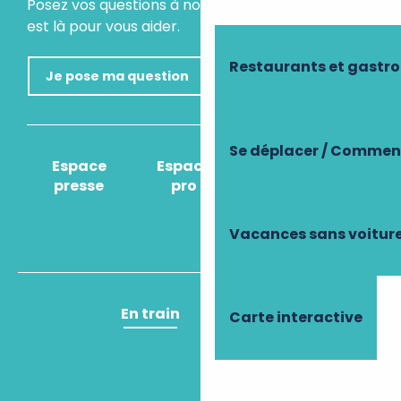
Posez vos questions à notre assistant virtuel, il
est là pour vous aider.
Restaurants et gastr
Je pose ma question
Se déplacer / Comment
Espace
Espace
Comment venir
presse
pro
?
Vacances sans voitur
En train
En avion
Carte interactive