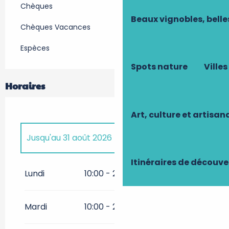
Chèques
Beaux vignobles, belle
Chèques Vacances
Espèces
Spots nature
Villes
Horaires
Art, culture et artisan
Jusqu'au
31 août 2026
Itinéraires de découve
Du
6 juin 2026
au
30 juin 2026
Lundi
10:00 - 20:00
Du
1 septembre 2026
au
13
septembre 2026
Mardi
10:00 - 20:00