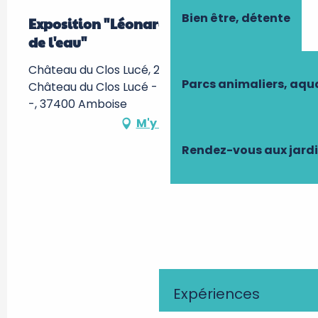
Bien être, détente
Exposition "Léonard de Vinci maître
de l'eau"
Château du Clos Lucé, 2 rue du Clos Lucé,
Parcs animaliers, aq
Château du Clos Lucé - Parc Leonardo da Vinci
-, 37400 Amboise
M'y rendre
Rendez-vous aux jard
Expériences