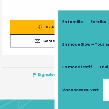
En famille
En tribu
02 47 45 16
▒▒
Contactez-nous
En mode Slow – Touri
En mode festif
Envi
Signaler une erreur
Vacances au vert