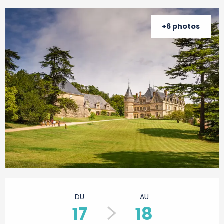
+6 photos
Ouverture et coordonnées
DU
AU
17
18