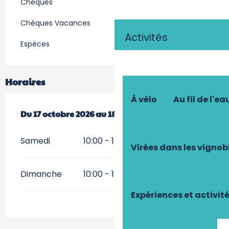
Chèques
Chèques Vacances
Activités
Espèces
Horaires
À vélo
Au fil de l'ea
Du
Du
17 octobre 2026
17 octobre 2026
au
au
18 octobre 2026
18 octobre 2026
Samedi
10:00 - 18:00
Virées dans les vignob
Dimanche
10:00 - 18:00
Expériences et activit