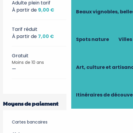
Adulte plein tarif
À partir de
9,00 €
Beaux vignobles, belle
Tarif réduit
À partir de
7,00 €
Spots nature
Villes
Gratuit
Moins de 10 ans
Art, culture et artisan
—
Itinéraires de découve
Moyens de paiement
Cartes bancaires