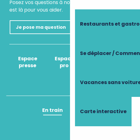
Posez vos questions à notre assistant virtuel, il
est là pour vous aider.
Restaurants et gastr
Je pose ma question
Se déplacer / Comment
Espace
Espace
Comment venir
presse
pro
?
Vacances sans voitur
En train
En avion
Carte interactive