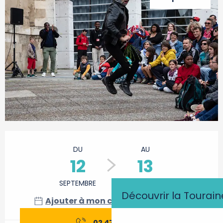
Ouverture et coordonnées
DU
AU
12
13
SEPTEMBRE
SEPTEMBRE
Découvrir la Tourain
Ajouter à mon calendrier Google
02 47 23 58
▒▒