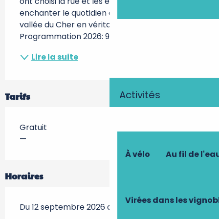
ont choisi la rue et les espaces publics pour 
enchanter le quotidien et transformer la 
vallée du Cher en véritable scène ouverte. 
Programmation 2026: 9 compagnies -...
Lire la suite
Activités
Tarifs
Gratuit
—
À vélo
Au fil de l'ea
Horaires
Virées dans les vignob
Du 12 septembre 2026 au 13 septembre 2026