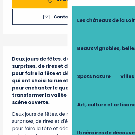
Contactez-nous
Les châteaux de la Loi
Beaux vignobles, belle
Description
Deux jours de fêtes, de rencontres, de 
surprises, de rires et d'émotions. Deux jours 
pour faire la fête et découvrir des artistes 
Spots nature
Villes
qui ont choisi la rue et les espaces publics 
pour enchanter le quotidien et 
transformer la vallée du Cher en véritable 
scène ouverte.
Art, culture et artisan
Deux jours de fêtes, de rencontres, de 
surprises, de rires et d'émotions. Deux jours 
pour faire la fête et découvrir des artistes qui 
Itinéraires de découve