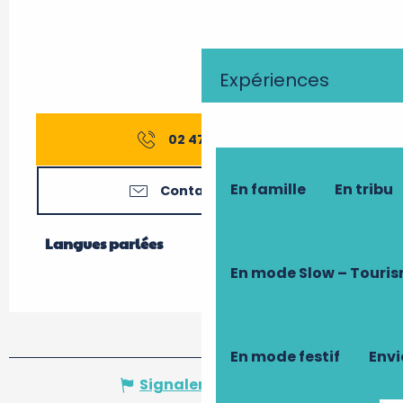
Expériences
02 47 23 58
▒▒
En famille
En tribu
Contactez-nous
Langues parlées
Langues parlées
En mode Slow – Touri
En mode festif
Envi
Signaler une erreur