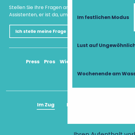
Stellen Sie Ihre Fragen an unseren virtuellen
Assistenten, er ist da, um Ihnen zu helfen.
Im festlichen Modus
Ich stelle meine Frage
Lust auf Ungewöhnlic
Press
Pros
Wie komme ich an?
Wochenende am Wass
Im Zug
Im Flugzeug
Ihren Aufenthalt vo