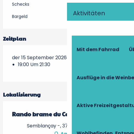
Schecks
Aktivitäten
Bargeld
Zeitplan
Mit dem Fahrrad
Ü
der 15 September 2026
19:00 Um 21:30
Ausflüge in die Weinb
Lokalisierung
Aktive Freizeitgestal
Rando brame du Cerf
Semblançay -, 37360 Semblançay
Wohlbefinden, Entsp
Anfahrt