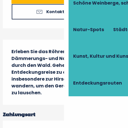
Schöne Weinberge, sch
Kontaktieren Sie uns
Natur-Spots
Städt
Beschreibung
Erleben Sie das Röhren der Hirsche bei einer 
Kunst, Kultur und Ku
Dämmerungs- und Nachtwanderung 
durch den Wald. Gehen wir auf 
Entdeckungsreise zu den Hirschen und 
insbesondere zur Hirschbrunft. Wir 
Entdeckungsrouten
wandern, um den Geräuschen des Waldes 
zu lauschen.
Zahlungsart