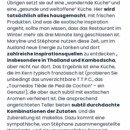
Übrigen setzt sie auf eine „wandernde Küche“ und
eine „gesunde und weltoffene“ Küche. Hier
wird
tatsächlich alles hausgemacht
, mit frischen
Produkten. Und was die exotische Inspiration
angeht, sollte man wissen, dass das Restaurant im
Winter mehr als drei Monate lang geschlossen ist.
Maryline und Stéphane nutzen diese Zeit, um im
Ausland neue Energie zu tanken und dort
zahlreiche Inspirationsquellen
zu entdecken
,
insbesondere in Thailand und Kambodscha
,
aber nicht nur dort. Das Ergebnis ist eine Küche,
die im Kern typisch französisch ist (probieren Sie
unbedingt das unverzichtbare T.T.P.C., das
„Tournedos Tiède de Pied de Cochon“ – ein
Genuss!), die aber auch subtil mit exotischen
Aromen verfeinert ist. Die ansprechend
angerichteten Teller bieten
subtil durchdachte
Kombinationen der Zutaten
. Und die
Zubereitung ist makellos. Dazu kommt eine
sympathische, von Stéphane zusammengestellte