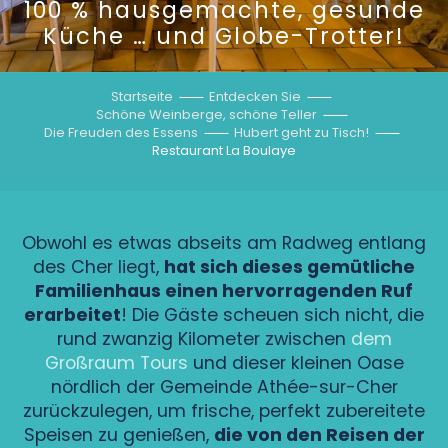
100 % hausgemachte, gesunde
Küche … und Globe-Trotter!
Startseite
Entdecken Sie
Schöne Weinberge, schöne Teller
Die Freuden des Essens
Hubert geht zu Tisch!
Restaurant La Boulaye
Obwohl es etwas abseits am Radweg entlang
des Cher liegt,
hat sich dieses gemütliche
Familienhaus einen hervorragenden Ruf
erarbeitet
! Die Gäste scheuen sich nicht, die
rund zwanzig Kilometer zwischen
dem
Großraum Tours
und dieser kleinen Oase
nördlich der Gemeinde Athée-sur-Cher
zurückzulegen, um frische, perfekt zubereitete
Speisen zu genießen,
die von den Reisen der