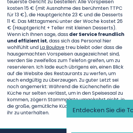
teuerste Gericht zu bestellen: Alle Vorspeisen
kosten 15 € (mit Ausnahme des berühmten TTPC
für 13 €), die Hauptgerichte 23 € und die Desserts
11 €. Das Mittagsmenü unter der Woche kostet 26
€ (Hauptgericht + Teller mit kleinen Desserts).
Wenn ich Ihnen sage, dass
der Service freundlich
und effizient ist
, dass sich das Personal hier
wohlfühlt und
La Boulaye
treu bleibt oder dass die
hausgemachten Vorspeisen ausgezeichnet sind,
werden Sie zweifellos zum Telefon greifen, um zu
reservieren. Ich lade euch übrigens ein, einen Blick
auf die Website des Restaurants zu werfen, um
euch endgültig zu überzeugen. Zu guter Letzt sei
noch angemerkt: Während die Küchenchefin die
Küche nur selten verlässt, um in den Speisesaal zu
kommen, zögern Stammgäste umgekehrt nicht, in
die große, gemütliche Küche zu gehen, um sich mit
Entdecken Sie die T
ihr zu unterhalten.