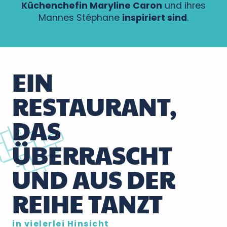
Küchenchefin Maryline Caron
und ihres
Mannes Stéphane
inspiriert sind
.
EIN
RESTAURANT,
DAS
ÜBERRASCHT
UND AUS DER
REIHE TANZT
in vielerlei Hinsicht