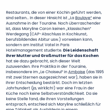
Restaurants, die von einer Köchin geführt werden,
sind selten… In dieser Hinsicht ist „La
Boulaye“
eine
Ausnahme in der Touraine. Noch überraschender
ist, dass Maryline Caron keinen „klassischen“
Werdegang (CAP-Abschluss in Kochkunst,
berufsbildendes Abitur usw.) vorweisen kann,
sondern am Institut Vatel in Paris
Hotelmanagement studierte.
Die Leidenschaft
ihrer Mutter und Großmutter für das Kochen
hat sie dazu gebracht, sich dieser Welt
zuzuwenden. Ihre Praktika in der Touraine,
insbesondere im „Le Choiseul“ in
Amboise
(das 1995
mit zwei Sternen ausgezeichnet war), haben sie in
ihrer Entscheidung bestärkt. Doch im letzten
Jahrhundert (ja, wirklich!) war eine Frau in der
Küche noch keine Selbstverständlichkeit. Da sie
keine Stelle fand, die ihren Vorstellungen
entsprach, entschied sich Maryline schließlich für
eine Tätigkeit als Ausbilderin in einem