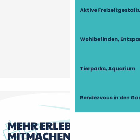
Aktive Freizeitgestal
Wohlbefinden, Entsp
La Boulaye
Athée-sur-Cher
Tierparks, Aquarium
Rendezvous in den Gä
MEHR ERLEBNISSE ZUM
MITMACHEN