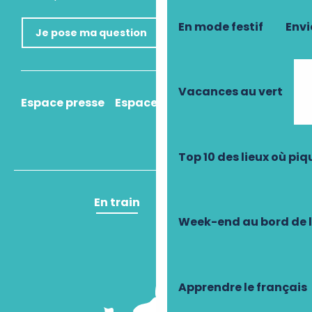
En mode festif
Envi
Je pose ma question
Vacances au vert
Espace presse
Espace pro
Comment venir ?
Top 10 des lieux où pi
En train
En avion
Week-end au bord de 
Apprendre le français